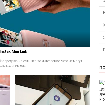
stax Mini Link
nk определенно есть что-то интересное, чего не могут
льных снимков...
П
Лу
и 