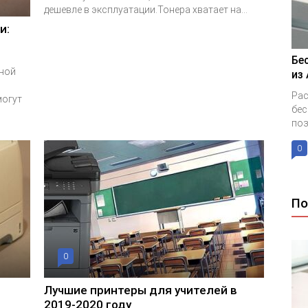
дешевле в эксплуатации.Тонера хватает на...
и:
Бе
нной
из 
Рас
могут
бес
поз
0
По
0
Лучшие принтеры для учителей в
2019-2020 году