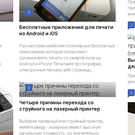
При
при
0
вни
2
Бесплатные приложения для печати
из Android и iOS
я
Рассмотрим наиболее популярные бесплатные
приложения, которые позволяют
организовать печать со смартфонов на
Вы
ы
Android и iPhone. Печатайте фотографии,
дл
электронные письма, веб-страницы,...
При
для
0
0
Четыре причины перехода со
струйного на лазерный принтер
Выбирая лазерный или струйный принтер,
имейте ввиду - лазерные имеют высокую
начальную стоимость, но значительно