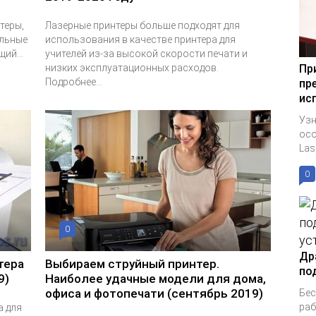
теры,
Лазерные принтеры больше подходят для
альные
использования в качестве принтера для
ий...
учителей из-за высокой скорости печати и
низких эксплуатационных расходов.
Пр
Подробнее...
пр
ис
Узн
осо
Lase
0
0
Др
тера
Выбираем струйный принтер.
по
9)
Наиболее удачные модели для дома,
офиса и фотопечати (сентябрь 2019)
Бес
раб
а для