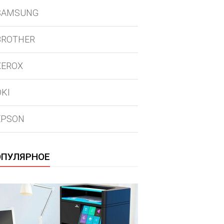
SAMSUNG
BROTHER
XEROX
OKI
EPSON
ОПУЛЯРНОЕ