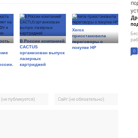
Др
по
Xerox
Бес
приостановила
раб
ость
В России компанией
переговоры о
CACTUS
покупке HP
0
ение
организован выпуск
лазерных
оссии.
картриджей