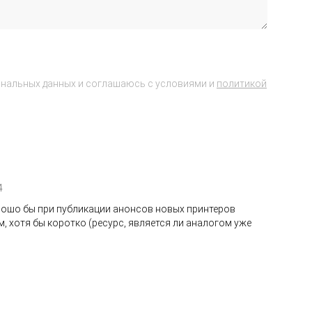
ональных данных и соглашаюсь с условиями и
политикой
4
рошо бы при публикации анонсов новых принтеров
, хотя бы коротко (ресурс, является ли аналогом уже