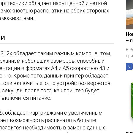
оргтехники обладает насыщенной и четкой
озможностью распечатки на обеих сторонах
зможностями.
Но
ки
– 
В Р
BP312x обладает таким важным компонентом,
при
еханизм небольших размеров, способный
0
нтации в форматах А4 и А5 скоростью 43 и
енно. Кроме того, данный принтер обладает
Если включить его, то устройство вернется
 секунды после того, как принтер будет
 включится питание.
12x обладает картриджами с увеличенным
 дает возможность распечатать больше
 появится необходимость в замене данных