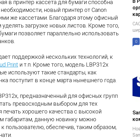
В 
ая в принтер кассета для бумаги способна
ор
 необходимости, новый принтер от Canon
ка
ими же кассетами. Благодаря этому офисный
CAC
уделять загрузке новых листов. Кроме того,
шир
 бумаги позволяет параллельно использовать
анков.
0
дает поддержкой нескольких технологий, к
ud Print
и т.п. Кроме того, модель LBP312x
ые используют такие стандарты, как
инка поступит в конце марта нынешнего года.
P312x, предназначенный для офисных групп
тать превосходным выбором для тех
ся печать хорошего качества с высокой
Sa
м габаритам, данную новинку можно
ко
к пользователю, обеспечив, таким образом,
Нов
чати.
Sam