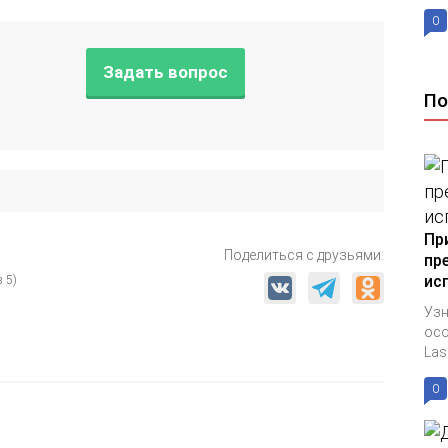
0
Задать вопрос
По
Пр
Поделиться с друзьями:
пр
ис
 5)
Узн
осо
Lase
0