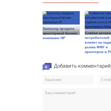
Samsung продала
Слабая активн
принтерный бизнес
потребителей
компании HP
влияет на пад
рынка МФУ и
принтеров в Р
Добавить комментарий